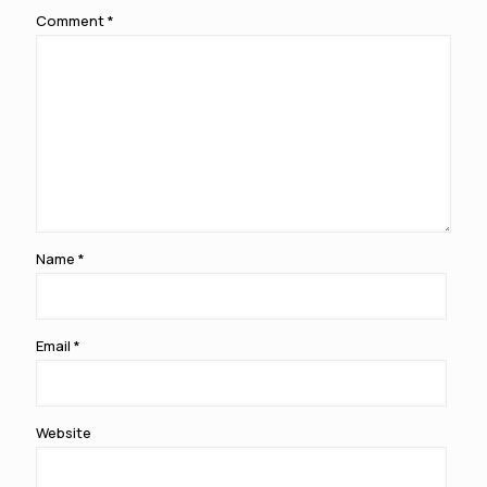
Comment
*
Name
*
Email
*
Website