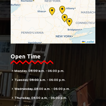
Leaflet
Open Time
Monday. 08:00 a.m. - 06:00 p.m.
Tuesday. 08:00 a.m. - 06:00 p.m.
Wednesday. 08:00 a.m. - 06:00 p.m.
Thursday. 08:00 a.m. - 06:00 p.m.