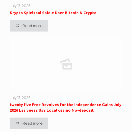
July 13, 2026
Krypto Spielsaal Spiele Über Bitcoin & Crypto
Read more
July 13, 2026
twenty five Free Revolves for the Independence Gains July
2026 Las vegas Usa Local casino No-deposit
Read more