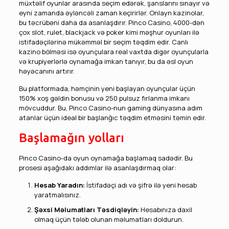
müxtəlif oyunlar arasında seçim edərək, şanslarını sınayır və
eyni zamanda əyləncəli zaman keçirirlər. Onlayn kazinolar,
bu təcrübəni daha da asanlaşdırır. Pinco Casino, 4000-dən
çox slot, rulet, blackjack və poker kimi məşhur oyunları ilə
istifadəçilərinə mükəmməl bir seçim təqdim edir. Canlı
kazino bölməsi isə oyunçulara real vaxtda digər oyunçularla
və krupiyerlərlə oynamağa imkan tanıyır, bu da əsl oyun
həyəcanını artırır.
Bu platformada, həmçinin yeni başlayan oyunçular üçün
150% xoş gəldin bonusu və 250 pulsuz fırlanma imkanı
mövcuddur. Bu, Pinco Casino-nun gaming dünyasına adım
atanlar üçün ideal bir başlanğıc təqdim etməsini təmin edir.
Başlamağın yolları
Pinco Casino-da oyun oynamağa başlamaq sadədir. Bu
prosesi aşağıdakı addımlar ilə asanlaşdırmaq olar:
Hesab Yaradın:
İstifadəçi adı və şifrə ilə yeni hesab
yaratmalısınız.
Şəxsi Məlumatları Təsdiqləyin:
Hesabınıza daxil
olmaq üçün tələb olunan məlumatları doldurun.