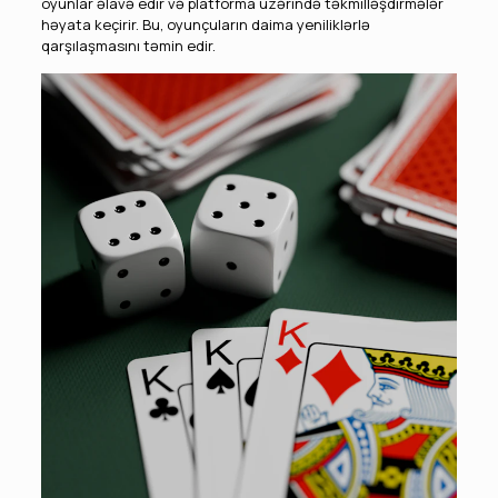
oyunlar əlavə edir və platforma üzərində təkmilləşdirmələr
həyata keçirir. Bu, oyunçuların daima yeniliklərlə
qarşılaşmasını təmin edir.