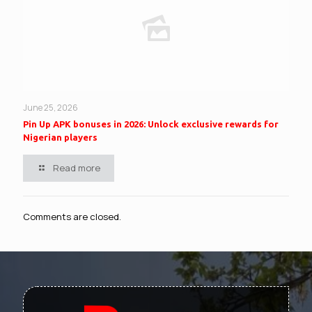
June 25, 2026
Pin Up APK bonuses in 2026: Unlock exclusive rewards for
Nigerian players
Read more
Comments are closed.