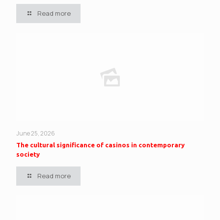
Read more
June 25, 2026
The cultural significance of casinos in contemporary
society
Read more