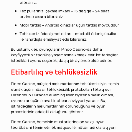
bilərsiniz.
Tez pullarınızı çəkmə imkanı – 15 dəqiqə – 24 saat
ərzində çıxara bilərsiniz.
Mobil tətbiq – Android cihazlar üçün tətbiq mövcuddur.
Təhlükəsiz ödəniş metodları – müxtəlif ödəniş üsulları
ilə rahatlıqla əməliyyat edə bilərsiniz.
Bu üstünlüklər, oyunçuların Pinco Casino-da daha
keyfiyyətli bir təcrübə yaşamasına kömək edir. İstifadəçilər,
istədikləri oyunu seçərək, dəqiq bir əyləncə əldə edirlər.
Etibarlılıq və təhlükəsizlik
Pinco Casino, müştəri məlumatlarının təhlükəsizliyini təmin
etmək üçün müasir təhlükəsizlik protokolları tətbiq edir.
Casinonun Curacao eGaming lisenziyasına malik olması,
oyuncular üçün əlavə bir etibar səviyyəsi yaradır. Bu,
istifadəçilərin məlumatlarının qorunduğunu və oyun
proseslərinin ədalətli olduğunu göstərir.
Pinco Casino, həmçinin müştərilərinə ən yaxşı oyun
təcrübəsini təmin etmək məqsədilə mütəmadi olaraq yeni