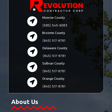
Monroe County
(585) 545-9083
Broome County
(845) 517-8781
Delaware County
(845) 517-8781
Sullivan County
(845) 517-8781
Orange County
(845) 517-8781
About Us