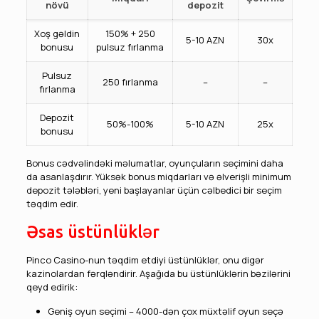
növü
depozit
Xoş gəldin
150% + 250
5-10 AZN
30x
bonusu
pulsuz fırlanma
Pulsuz
250 fırlanma
–
–
fırlanma
Depozit
50%-100%
5-10 AZN
25x
bonusu
Bonus cədvəlindəki məlumatlar, oyunçuların seçimini daha
da asanlaşdırır. Yüksək bonus miqdarları və əlverişli minimum
depozit tələbləri, yeni başlayanlar üçün cəlbedici bir seçim
təqdim edir.
Əsas üstünlüklər
Pinco Casino-nun təqdim etdiyi üstünlüklər, onu digər
kazinolardan fərqləndirir. Aşağıda bu üstünlüklərin bəzilərini
qeyd edirik:
Geniş oyun seçimi – 4000-dən çox müxtəlif oyun seçə