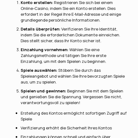
Konto erstellen:
Registrieren Sie sich bei einem
Online-Casino, indem Sie ein Konto erstellen. Dies
erfordert in der Regel Ihre E-Mail-Adresse und einige
grundlegende persönliche Informationen.
Details überprüfen:
Verifizieren Sie Ihre Identität,
indem Sie die erforderlichen Dokumente einreichen.
Dies stellt sicher, dass Ihr Konto sicher ist.
Einzahlung vornehmen:
Wählen Sie eine
Zahlungsmethode und tätigen Sie Ihre erste
Einzahlung, um mit dem Spielen zu beginnen.
Spiele auswählen:
Stöbern Sie durch das
Spieleangebot und wählen Sie Ihre bevorzugten Spiele
aus, um zu spielen.
Spielen und gewinnen:
Beginnen Sie mit dem Spielen
und genießen Sie die Spannung. Vergessen Sie nicht,
verantwortungsvoll zu spielen!
Erstellung des Kontos ermöglicht sofortigen Zugriff auf
Spiele
Verifizierung erhöht die Sicherheit Ihres Kontos
Einzahlungen können schnell und einfach über