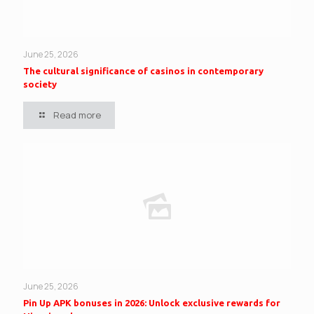
June 25, 2026
The cultural significance of casinos in contemporary
society
Read more
June 25, 2026
Pin Up APK bonuses in 2026: Unlock exclusive rewards for