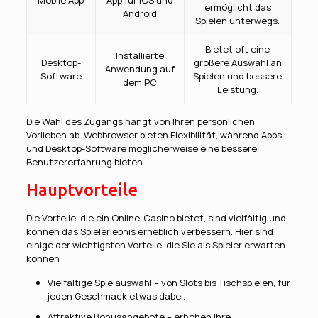
ermöglicht das
Android
Spielen unterwegs.
Bietet oft eine
Installierte
Desktop-
größere Auswahl an
Anwendung auf
Software
Spielen und bessere
dem PC
Leistung.
Die Wahl des Zugangs hängt von Ihren persönlichen
Vorlieben ab. Webbrowser bieten Flexibilität, während Apps
und Desktop-Software möglicherweise eine bessere
Benutzererfahrung bieten.
Hauptvorteile
Die Vorteile, die ein Online-Casino bietet, sind vielfältig und
können das Spielerlebnis erheblich verbessern. Hier sind
einige der wichtigsten Vorteile, die Sie als Spieler erwarten
können:
Vielfältige Spielauswahl – von Slots bis Tischspielen, für
jeden Geschmack etwas dabei.
Attraktive Bonusangebote – erhöhen Ihre