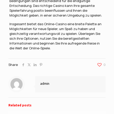
Bedingungen sind entscheidend für die endgültige
Entscheidung. Das richtige Casino kann Ihre gesamte
Spielerfahrung positiv beeinflussen und Ihnen die
Möglichkeit geben, in einer sicheren Umgebung zu spielen.
Insgesamt bietet das Online-Casino eine breite Palette an
Möglichkeiten für neue Spieler, um Spaß zu haben und
gleichzeitig verantwortungsvoll zu spielen. Überlegen Sie
sich Ihre Optionen, nutzen Sie die bereitgestellten
Informationen und beginnen Sie Ihre aufregende Reise in
die Welt der Online-Spiele.
Share
0
admin
Related posts