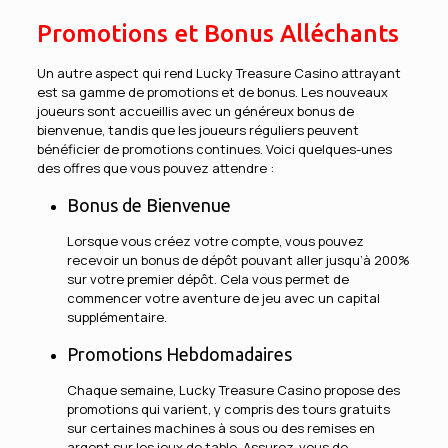
Promotions et Bonus Alléchants
Un autre aspect qui rend Lucky Treasure Casino attrayant
est sa gamme de promotions et de bonus. Les nouveaux
joueurs sont accueillis avec un généreux bonus de
bienvenue, tandis que les joueurs réguliers peuvent
bénéficier de promotions continues. Voici quelques-unes
des offres que vous pouvez attendre :
Bonus de Bienvenue
Lorsque vous créez votre compte, vous pouvez
recevoir un bonus de dépôt pouvant aller jusqu’à 200%
sur votre premier dépôt. Cela vous permet de
commencer votre aventure de jeu avec un capital
supplémentaire.
Promotions Hebdomadaires
Chaque semaine, Lucky Treasure Casino propose des
promotions qui varient, y compris des tours gratuits
sur certaines machines à sous ou des remises en
argent sur les jeux de table. Assurez-vous de