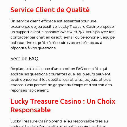
Service Client de Qualité
Un service client efficace est essentiel pour une
expérience de jeu positive. Lucky Treasure Casino propose
un support client disponible 24h/24 et 7j/7. Vous pouvez les
contacter par chat en direct, e-mail ou téléphone. L’équipe
est réactive et prête à résoudre vos problèmes ou à
répondre à vos questions.
Section FAQ
De plus, le site dispose d’une section FAQ complète qui
aborde les questions courantes que les joueurs peuvent
avoir concernant les dépôts, les retraits, les jeux, et plus
encore. Cela permet de gagner du temps et d’obtenir des
réponses rapidement.
Lucky Treasure Casino : Un Choix
Responsable
Lucky Treasure Casino prend le jeu responsable très au
sérieux. La plateforme offre des outils permettant aux