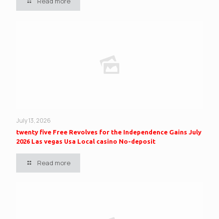
Read more
July 13, 2026
twenty five Free Revolves for the Independence Gains July
2026 Las vegas Usa Local casino No-deposit
Read more