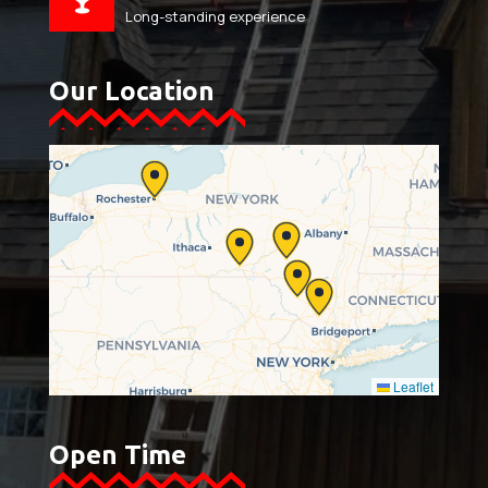
Long-standing experience
Our Location
Leaflet
Open Time