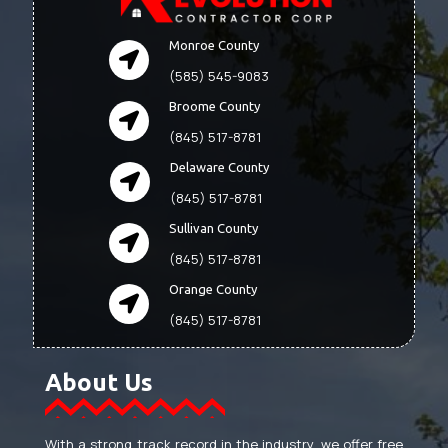
Monroe County
(585) 545-9083
Broome County
(845) 517-8781
Delaware County
(845) 517-8781
Sullivan County
(845) 517-8781
Orange County
(845) 517-8781
About Us
With a strong track record in the industry, we offer free