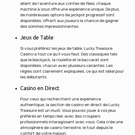
allant de l’aventure aux contes de fées, chaque
machine à sous offre une expérience unique. De plus,
de nombreuses options de jackpot progressif sont
disponibles, offrant aux joueurs la chance de gagner
des sommes impressionnantes.
Jeux de Table
Si vous préférez les jeux de table, Lucky Treasure
Casino a tout ce qu’il vous faut. Des classiques tels
que le blackjack, la roulette et le baccarat sont
disponibles, chacun avec plusieurs variantes. Les
règles sont clairement expliquées, ce qui est idéal pour
les débutants.
Casino en Direct
Pour ceux qui recherchent une expérience
authentique, la section de casino en direct de Lucky
Treasure est un must. Vous pouvez jouer à vos jeux
préférés en temps réel, avec des croupiers
professionnels interagissant avec vous. Cela crée une
atmosphère de casino terrestre, le tout depuis le
confort de votre maison.