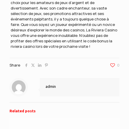
choix pour les amateurs de jeux d’argent et de
divertissement. Avec son cadre enchanteur, sa vaste
sélection de jeux, ses promotions attractives et ses
événements palpitants, il y a toujours quelque chose à
faire. Que vous soyez un joueur expérimenté ou un novice
désireux d’explorer le monde des casinos, La Riviera Casino
vous offre une expérience inoubliable. N’oubliez pas de
profiter des offres spéciales en utilisant le
code bonus la
riviera casino
lors de votre prochaine visite !
Share
0
admin
Related posts