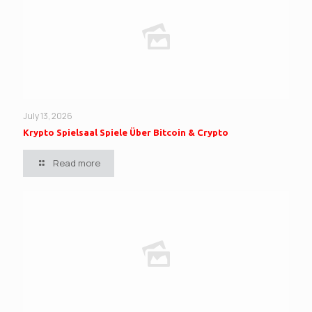
July 13, 2026
Krypto Spielsaal Spiele Über Bitcoin & Crypto
Read more