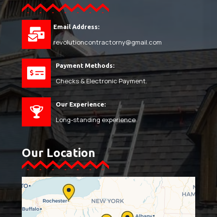
Email Address:
revolutioncontractorny@gmail.com
Payment Methods:
Checks & Electronic Payment.
Our Experience:
Long-standing experience
Our Location