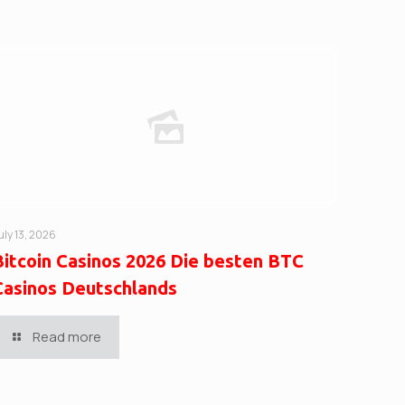
uly 13, 2026
Bitcoin Casinos 2026 Die besten BTC
Casinos Deutschlands
Read more