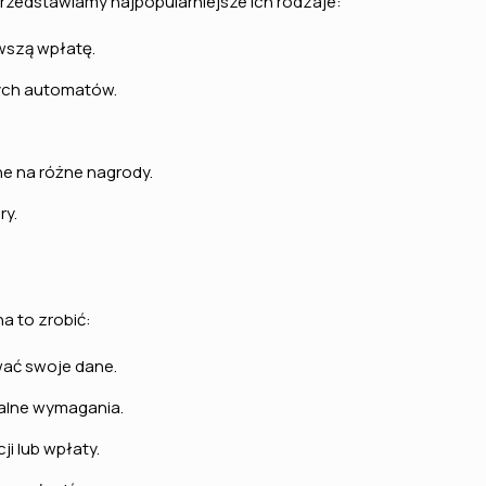
przedstawiamy najpopularniejsze ich rodzaje:
wszą wpłatę.
nych automatów.
ne na różne nagrody.
ry.
a to zrobić:
wać swoje dane.
malne wymagania.
i lub wpłaty.