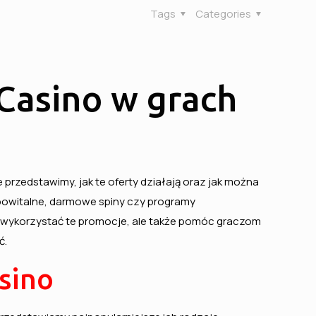
Tags
Categories
 Casino w grach
 przedstawimy, jak te oferty działają oraz jak można
powitalne, darmowe spiny czy programy
jak wykorzystać te promocje, ale także pomóc graczom
ć.
sino