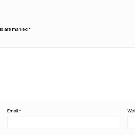
lds are marked
*
Email
*
Web