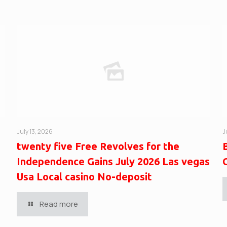
July 13, 2026
J
twenty five Free Revolves for the
Independence Gains July 2026 Las vegas
Usa Local casino No-deposit
Read more