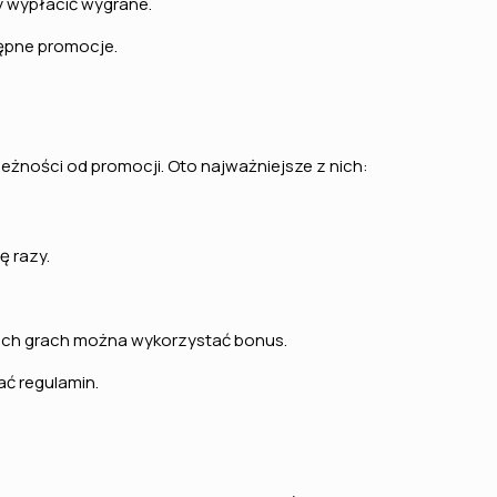
y wypłacić wygrane.
tępne promocje.
eżności od promocji. Oto najważniejsze z nich:
ę razy.
akich grach można wykorzystać bonus.
ać regulamin.