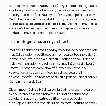
S rozvojom online hazardu sa tiež zvýšila potreba regulácie
a ochrany hráčov. Mnohé krajiny začali zavádzať prísne
zákony, ktoré chránili záujmy hráčov a zabezpečili fair play.
Certifikácie a licencie sa stali kľúčovými faktormi pri výbere
online kasína. To všetko prispelo k tomu, že online hazard sa
stal oveľa bezpečnejším a dôveryhodnejším, čo zmenilo
pohľad na hazardné hry na celom svete.
Technológie v hazardných hrách
Pokrok v technológii má zásadný vplyv na vývoj hazardných
hier. Od zavedenia počítačov a internetu sa technologické
inovácie neustále menia a zlepšujú herný zážitok. Príchod
mobilných zariadení viedol k vzniku mobilných kasín, ktoré
umožňujú hráčom vychutnávať si svoje obľúbené hry
kedykoľvek a kdekoľvek. Mobilné aplikácie sa stali
nevyhnutnosťou, čo hráčom poskytuje jednoduchý prístup k
rôznym hrám a službám.
Okrem mobilných aplikácií sa vyvíjajú aj nové technológie,
ako sú virtuálna a rozšírená realita. Tieto technológie
ponúkajú hráčom unikátne zážitky, ktoré sú oveľa
pútavejšie a interaktívnejšie. Hráči sa môžu ocitnúť priamo v