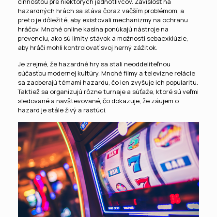
činnosťou pre niektorých jednotlivcov. Závislosť na
hazardných hrách sa stáva čoraz väčším problémom, a
preto je dôležité, aby existovali mechanizmy na ochranu
hráčov. Mnohé online kasína ponúkajú nástroje na
prevenciu, ako sú limity stávok a možnosti sebaexklúzie,
aby hráči mohli kontrolovať svoj herný zážitok.
Je zrejmé, že hazardné hry sa stali neoddeliteľnou
súčasťou modernej kultúry. Mnohé filmy a televízne relácie
sa zaoberajú témami hazardu, čo len zvyšuje ich popularitu.
Taktiež sa organizujú rôzne turnaje a súťaže, ktoré sú veľmi
sledované a navštevované, čo dokazuje, že záujem o
hazard je stále živý a rastúci.