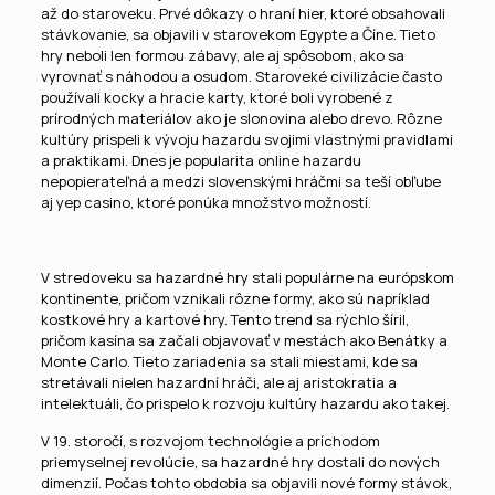
až do staroveku. Prvé dôkazy o hraní hier, ktoré obsahovali
stávkovanie, sa objavili v starovekom Egypte a Číne. Tieto
hry neboli len formou zábavy, ale aj spôsobom, ako sa
vyrovnať s náhodou a osudom. Staroveké civilizácie často
používali kocky a hracie karty, ktoré boli vyrobené z
prírodných materiálov ako je slonovina alebo drevo. Rôzne
kultúry prispeli k vývoju hazardu svojimi vlastnými pravidlami
a praktikami. Dnes je popularita online hazardu
nepopierateľná a medzi slovenskými hráčmi sa teší obľube
aj
yep casino
, ktoré ponúka množstvo možností.
V stredoveku sa hazardné hry stali populárne na európskom
kontinente, pričom vznikali rôzne formy, ako sú napríklad
kostkové hry a kartové hry. Tento trend sa rýchlo šíril,
pričom kasína sa začali objavovať v mestách ako Benátky a
Monte Carlo. Tieto zariadenia sa stali miestami, kde sa
stretávali nielen hazardní hráči, ale aj aristokratia a
intelektuáli, čo prispelo k rozvoju kultúry hazardu ako takej.
V 19. storočí, s rozvojom technológie a príchodom
priemyselnej revolúcie, sa hazardné hry dostali do nových
dimenzií. Počas tohto obdobia sa objavili nové formy stávok,