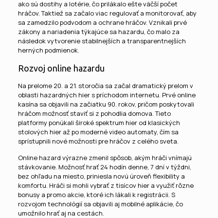
ako sú dostihy a lotérie, čo prilákalo ešte väčší počet
hráčov. Taktiež sa začalo viac regulovať a monitorovať, aby
sa zamedzilo podvodom a ochrane hráčov. Vznikali prvé
zákony a nariadenia týkajúce sa hazardu, čo malo za
následok vytvorenie stabilnejších a transparentnejších
herných podmienok.
Rozvoj online hazardu
Na prelome 20. a 21. storočia sa začal dramatický prelom v
oblasti hazardných hier s príchodom internetu. Prvé online
kasína sa objavili na začiatku 90. rokov, pričom poskytovali
hráčom možnosť staviť si z pohodlia domova. Tieto
platformy ponúkali široké spektrum hier od klasických
stolových hier až po moderné video automaty, čím sa
sprístupnili nové možnosti pre hráčov z celého sveta.
Online hazard výrazne zmenil spôsob, akým hráči vnímajú
stávkovanie. Možnosť hrať 24 hodín denne, 7 dní v týždni,
bez ohľadu na miesto, priniesla novú úroveň flexibility a
komfortu. Hráči si mohli vybrať z tisícov hier a využiť rôzne
bonusy a promo akcie, ktoré ich lákali k registrácii. S
rozvojom technológií sa objavili aj mobilné aplikácie, čo
umožnilo hrať aj na cestách.