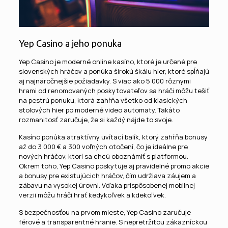
Yep Casino a jeho ponuka
Yep Casino je moderné online kasíno, ktoré je určené pre
slovenských hráčov a ponúka širokú škálu hier, ktoré spĺňajú
aj najnáročnejšie požiadavky. S viac ako 5 000 rôznymi
hrami od renomovaných poskytovateľov sa hráči môžu tešiť
na pestrú ponuku, ktorá zahŕňa všetko od klasických
stolových hier po moderné video automaty. Takáto
rozmanitosť zaručuje, že si každý nájde to svoje.
Kasíno ponúka atraktívny uvítací balík, ktorý zahŕňa bonusy
až do 3 000 € a 300 voľných otočení, čo je ideálne pre
nových hráčov, ktorí sa chcú oboznámiť s platformou.
Okrem toho, Yep Casino poskytuje aj pravidelné promo akcie
a bonusy pre existujúcich hráčov, čím udržiava záujem a
zábavu na vysokej úrovni. Vďaka prispôsobenej mobilnej
verzii môžu hráči hrať kedykoľvek a kdekoľvek.
S bezpečnosťou na prvom mieste, Yep Casino zaručuje
férové a transparentné hranie. S nepretržitou zákazníckou