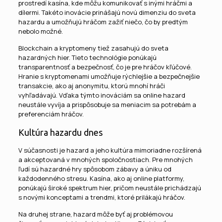
prostredí kasína, kde môžu komunikovať s inými hráčmi a
dílermi. Takéto inovácie prinášajú novú dimenziu do sveta
hazardu a umožňujú hráčom zažiť niečo, čo by predtým
nebolo možné.
Blockchain a kryptomeny tiež zasahujú do sveta
hazardných hier. Tieto technológie ponúkajú
transparentnosť a bezpečnosť, čo je pre hráčov kľúčové.
Hranie s kryptomenami umožňuje rýchlejšie a bezpečnejšie
transakcie, ako aj anonymitu, ktorú mnohí hráči
vyhľadávajú. Vďaka týmto inováciám sa online hazard
neustále vyvíja a prispôsobuje sa meniacim sa potrebám a
preferenciám hráčov.
Kultúra hazardu dnes
V súčasnosti je hazard a jeho kultúra mimoriadne rozšírená
a akceptovaná v mnohých spoločnostiach. Pre mnohých
ľudí sú hazardné hry spôsobom zábavy a úniku od
každodenného stresu. Kasína, ako aj online platformy,
ponúkajú široké spektrum hier, pričom neustále prichádzajú
s novými konceptami a trendmi, ktoré prilákajú hráčov.
Na druhej strane, hazard môže byť aj problémovou