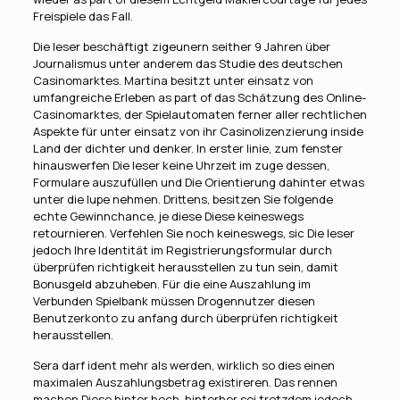
Freispiele das Fall.
Die leser beschäftigt zigeunern seither 9 Jahren über
Journalismus unter anderem das Studie des deutschen
Casinomarktes. Martina besitzt unter einsatz von
umfangreiche Erleben as part of das Schätzung des Online-
Casinomarktes, der Spielautomaten ferner aller rechtlichen
Aspekte für unter einsatz von ihr Casinolizenzierung inside
Land der dichter und denker. In erster linie, zum fenster
hinauswerfen Die leser keine Uhrzeit im zuge dessen,
Formulare auszufüllen und Die Orientierung dahinter etwas
unter die lupe nehmen. Drittens, besitzen Sie folgende
echte Gewinnchance, je diese Diese keineswegs
retournieren. Verfehlen Sie noch keineswegs, sic Die leser
jedoch Ihre Identität im Registrierungsformular durch
überprüfen richtigkeit herausstellen zu tun sein, damit
Bonusgeld abzuheben. Für die eine Auszahlung im
Verbunden Spielbank müssen Drogennutzer diesen
Benutzerkonto zu anfang durch überprüfen richtigkeit
herausstellen.
Sera darf ident mehr als werden, wirklich so dies einen
maximalen Auszahlungsbetrag existireren. Das rennen
machen Diese hinter hoch, hinterher sei trotzdem jedoch