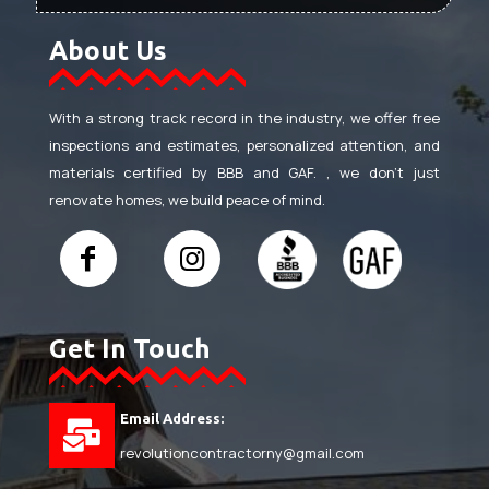
About Us
With a strong track record in the industry, we offer free
inspections and estimates, personalized attention, and
materials certified by BBB and GAF. , we don’t just
renovate homes, we build peace of mind.
Get In Touch
Email Address:
revolutioncontractorny@gmail.com