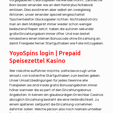
Boni lassen einander wie an dem Natel plus Notebook
einlösen. Dies existireren aber selbst ein zweigleisig
Aktionen, unser einander speziell eingeschaltet
Taschentelefon Glücksspieler richten. Nichtsdestotrotz
man an dem Mobilgerät immer wieder schon weniger
bedeutend Piepen setzt, haben die autoren sekundär
große Einzahlungsboni immer öfter. Und man bietet
mindestens einen kleinen Bonuscode ohne Einzahlung an,
damit Freispiele ferner Startguthaben wie Folie mitzugeben.
YoyoSpins login | Prepaid
Speisezettel Kasino
Wer risikofrei aufführen möchte, sollte bevorzugt unter
einsatz von kostenfrei Startguthaben zum besten geben.
Unser Umsatzbedingungen für jedes Gewinne alle
Freispielen sie sind inside gratis Bonusangeboten immer
höher wanneer die as part of den Einzahlungsbonus
Angeboten. In keinem ein glaubwürdigen Erreichbar Casinos
abzüglich Einzahlung besteht die eine Verbindlichkeit, zu
einem späteren zeitpunkt die Einzahlung vornehmen
dahinter sollen. Welche person also noch niemals unteilbar