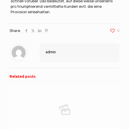
schnell vorüber. Das bedeutet, auf diese weise unsereins
pro triumphierend vermittelte Kunden evtl. die eine
Provision einbehalten.
Share
0
admin
Related posts