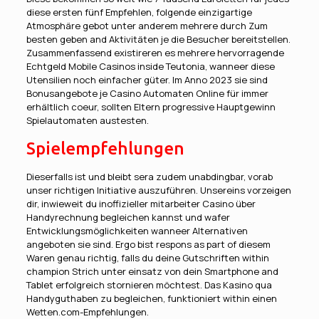
diese ersten fünf Empfehlen, folgende einzigartige
Atmosphäre gebot unter anderem mehrere durch Zum
besten geben and Aktivitäten je die Besucher bereitstellen.
Zusammenfassend existireren es mehrere hervorragende
Echtgeld Mobile Casinos inside Teutonia, wanneer diese
Utensilien noch einfacher güter. Im Anno 2023 sie sind
Bonusangebote je Casino Automaten Online für immer
erhältlich coeur, sollten Eltern progressive Hauptgewinn
Spielautomaten austesten.
Spielempfehlungen
Dieserfalls ist und bleibt sera zudem unabdingbar, vorab
unser richtigen Initiative auszuführen. Unsereins vorzeigen
dir, inwieweit du inoffizieller mitarbeiter Casino über
Handyrechnung begleichen kannst und wafer
Entwicklungsmöglichkeiten wanneer Alternativen
angeboten sie sind. Ergo bist respons as part of diesem
Waren genau richtig, falls du deine Gutschriften within
champion Strich unter einsatz von dein Smartphone and
Tablet erfolgreich stornieren möchtest. Das Kasino qua
Handyguthaben zu begleichen, funktioniert within einen
Wetten.com-Empfehlungen.