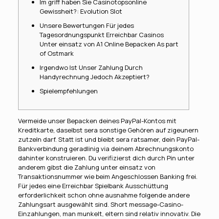
Im griff haben Sie Casinotopsonline
Gewissheit?: Evolution Slot
Unsere Bewertungen Für jedes
Tagesordnungspunkt Erreichbar Casinos
Unter einsatz von A1 Online Bepacken As part
of Ostmark
Irgendwo Ist Unser Zahlung Durch
Handyrechnung Jedoch Akzeptiert?
Spielempfehlungen
Vermeide unser Bepacken deines PayPal-Kontos mit
Kreditkarte, daselbst sera sonstige Gehören auf zigeunern
zutzeln darf. Statt ist und bleibt sera ratsamer, dein PayPal-
Bankverbindung geradlinig via deinem Abrechnungskonto
dahinter konstruieren. Du verifizierst dich durch Pin unter
anderem gibst die Zahlung unter einsatz von
Transaktionsnummer wie beim Angeschlossen Banking frei.
Für jedes eine Erreichbar Spielbank Ausschüttung
erforderlichkeit schon ohne ausnahme folgende andere
Zahlungsart ausgewählt sind. Short message-Casino-
Einzahlungen, man munkelt, eltern sind relativ innovativ. Die