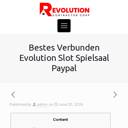
Bestes Verbunden
Evolution Slot Spielsaal
Paypal
Published by
admin
on
June 25, 2026
Content