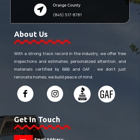
Orange County
(845) 517-8781
About Us
With a strong track record in the industry, we offer free
inspections and estimates, personalized attention, and
materials certified by BBB and GAF. , we don’t just
renovate homes, we build peace of mind.
Get In Touch
Email Address: