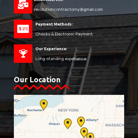
revolutioncontractorny@gmail.com
Payment Methods:
Checks & Electronic Payment.
Our Experience:
Long-standing experience
Our Location