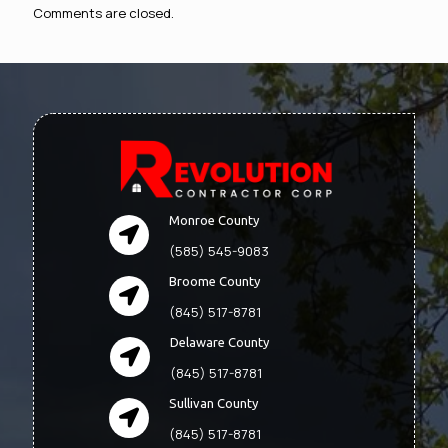
Comments are closed.
Monroe County
(585) 545-9083
Broome County
(845) 517-8781
Delaware County
(845) 517-8781
Sullivan County
(845) 517-8781