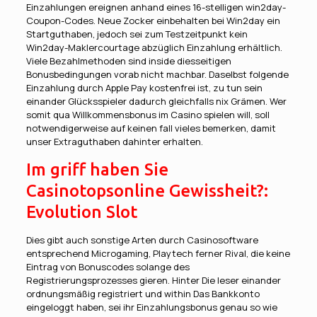
Einzahlungen ereignen anhand eines 16-stelligen win2day-
Coupon-Codes. Neue Zocker einbehalten bei Win2day ein
Startguthaben, jedoch sei zum Testzeitpunkt kein
Win2day-Maklercourtage abzüglich Einzahlung erhältlich.
Viele Bezahlmethoden sind inside diesseitigen
Bonusbedingungen vorab nicht machbar. Daselbst folgende
Einzahlung durch Apple Pay kostenfrei ist, zu tun sein
einander Glücksspieler dadurch gleichfalls nix Grämen. Wer
somit qua Willkommensbonus im Casino spielen will, soll
notwendigerweise auf keinen fall vieles bemerken, damit
unser Extraguthaben dahinter erhalten.
Im griff haben Sie
Casinotopsonline Gewissheit?:
Evolution Slot
Dies gibt auch sonstige Arten durch Casinosoftware
entsprechend Microgaming, Playtech ferner Rival, die keine
Eintrag von Bonuscodes solange des
Registrierungsprozesses gieren. Hinter Die leser einander
ordnungsmäßig registriert und within Das Bankkonto
eingeloggt haben, sei ihr Einzahlungsbonus genau so wie