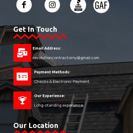
Get In Touch
Email Address:
revolutioncontractorny@gmail.com
Payment Methods:
Checks & Electronic Payment.
Our Experience:
Long-standing experience
Our Location