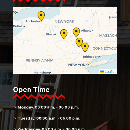
Leaflet
Open Time
Monday. 08:00 a.m. - 06:00 p.m.
Tuesday. 08:00 a.m. - 06:00 p.m.
Wednesday. 08:00 a.m. - 06:00 p.m.