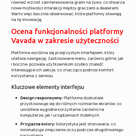
również wzrost zainteresowania grami na żywo, co stwarza
nowe możliwości interakcji między graczami a dealerami.
Warto więc bacznie obserwować, które platformy stawiają
na tę innowację.
Ocena funkcjonalności platformy
Vavada w zakresie użyteczności
Platforma wyróżnia się przejrzystym interfejsem, który
ułatwia nawigację. Zastosowane menu, zarówno górne, jak
i boczne, pozwala użytkownikom szybko znaleźć
interesujące ich sekcje, co znacząco podnosi komfort
korzystania z serwisu.
Kluczowe elementy interfejsu
Design responsywny:
Platforma doskonale
przystosowuje się do różnych rozmiarów ekranów, co
umożliwia wygodne korzystanie zarówno na
komputerze, jak i urządzeniach mobilnych.
Przyjazne kolory:
Kolorystyka jest stonowana, co
minimalizuje zmęczenie oczu podczas długotrwałego
korzystania.