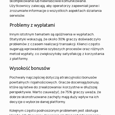
skomplikowane lub niewłaściwie komunikowane.
Użytkownicy zalecają, aby operatorzy zapewniali jasne i
zrozumiałe informacje o wszystkich aspektach działania
serwisów.
Problemy z wypłatami
Innym istotnym tematem są opóźnienia w wypłatach.
Statystyki wskazują, że około 30% graczy doświadczyło
problemów z czasem realizacji transakcji. Klienci często
sugerują wprowadzenie szybszych procesów oraz różnych
metod wypłaty, co zwiększyłoby satysfakcję z korzystania
z platformy.
Wysokość bonusów
Pochwały najczęściej dotyczą atrakcyjności bonusów
powitalnych i lojalnościowych. Gracze doceniają bonusy,
które są łatwe do zrealizowania i korzystne w dłuższej
perspektywie. Warto zauważyć, że 75% graczy uważa, że
dobrze skonstruowane zachęty mają duży wpływ na ich
decyzje o wyborze danej platformy.
Kolejnym często podnoszonym problemem jest obsługa